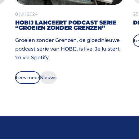
8 juli 2024
28
HOBIJ LANCEERT PODCAST SERIE
D
“GROEIEN ZONDER GRENZEN”
Groeien zonder Grenzen, de gloednieuwe
Le
podcast serie van HOBIJ, is live. Je luistert
'm via Spotify.
Lees meer
Nieuws