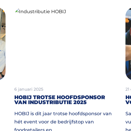
6 januari 2025
21
HOBIJ TROTSE HOOFDSPONSOR
H
VAN INDUSTRIBUTIE 2025
V
HOBIJ is dit jaar trotse hoofdsponsor van
Sa
hét event voor de bedrijfstop van
vu
foodretailers en
he