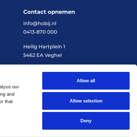
Contact opnemen
info@hobij.nl
0413-870 000
Heilig Hartplein 1
5462 EA Veghel
Allow all
Algemene voorwaarden
Privacybeleid
alyse our
ing and
Allow selection
r that
Realisatie door Every Day
Deny