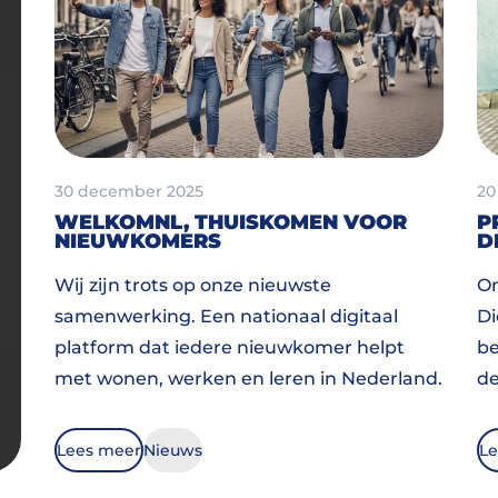
30 december 2025
20
WELKOMNL, THUISKOMEN VOOR
P
NIEUWKOMERS
D
Wij zijn trots op onze nieuwste
On
samenwerking. Een nationaal digitaal
Di
platform dat iedere nieuwkomer helpt
be
met wonen, werken en leren in Nederland.
de
Lees meer
Nieuws
Le