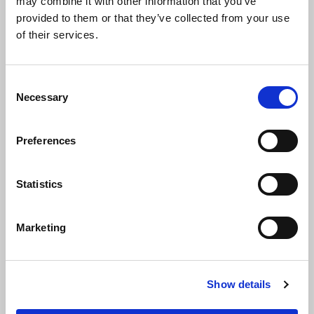
may combine it with other information that you’ve
provided to them or that they’ve collected from your use
of their services.
Consent
Necessary
Selection
30 december 2025
Preferences
WELKOMNL, THUISKOMEN VOOR
NIEUWKOMERS
Wij zijn trots op onze nieuwste samenwerking. Een
Statistics
nationaal digitaal platform dat iedere nieuwkomer
helpt met wonen, werken en leren in Nederland.
Marketing
Lees meer
Nieuws
Show details