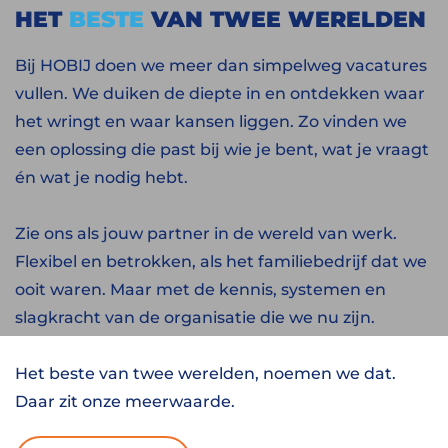
HET
BESTE
VAN TWEE WERELDEN
Bij HOBIJ doen we meer dan simpelweg vacatures
vullen. We duiken de diepte in en ontdekken waar
het wringt en waar kansen liggen. Zo vinden we
een oplossing die past bij wie je bent, wat je vraagt
én wat je nodig hebt.
Zie ons als jouw partner in de wereld van werk.
Flexibel en betrokken, als het familiebedrijf dat we
ooit waren. Maar met de kennis, systemen en
slagkracht van de organisatie die we nu zijn.
Het beste van twee werelden, noemen we dat.
Daar zit onze meerwaarde.