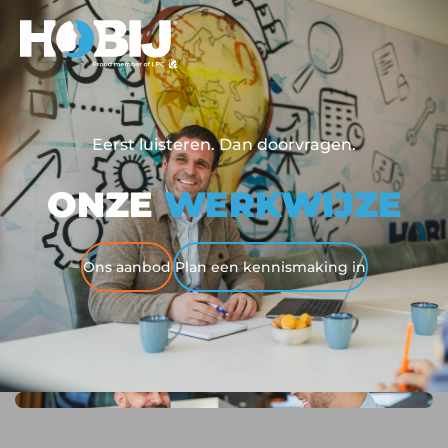
Eerst luisteren. Dan doorvragen.
ONZE
WERKWIJZE
Ons aanbod
Plan een kennismaking in