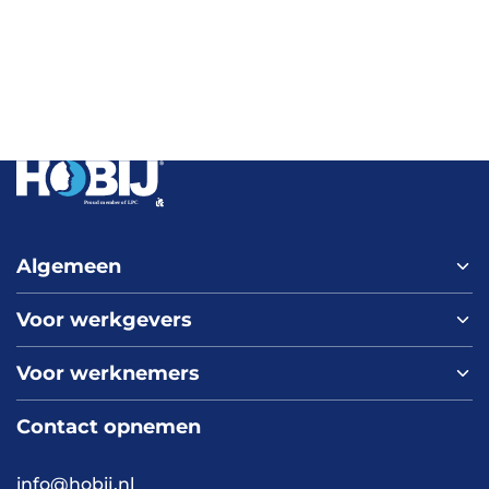
Algemeen
Voor werkgevers
Home
Over ons
Voor werknemers
Nieuws
Werken bij HOBIJ
Blog
Contact
Contact opnemen
Vacaturepagina
Academy
FAQ
Branches
info@hobij.nl