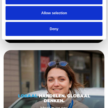
ONZE
SUCCESVERHALEN
,
REGELRECHT VAN DE WERKVLOER.
Allow selection
Naar cases
Deny
LOKAAL
HANDELEN. GLOBAAL
DENKEN.
Meer over ons