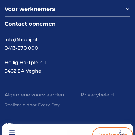
Over ons
Voor werknemers
Nieuws
Werken bij HOBIJ
Blog
Contact
Contact opnemen
Vacaturepagina
Academy
FAQ
Branches
info@hobij.nl
Werken en wonen
Cases
0413-870 000
Kennis en inspiratie
Werkwijze
Heilig Hartplein 1
5462 EA Veghel
Algemene voorwaarden
Privacybeleid
Realisatie door Every Day
Kennismaken