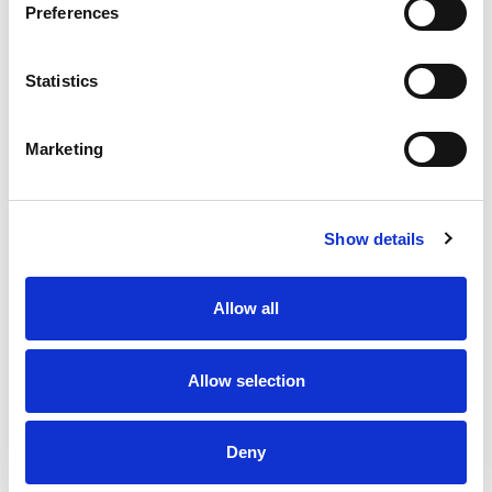
Preferences
Statistics
Marketing
SLIGRO FOOD GROUP
De behoefte aan flexibel en gekwalificeerd
Show details
personeel is én blijft groot bij Sligro. Met name in
de logistiek. HOBIJ helpt hen daarbij. En dat al
meer dan 25 jaar.
Allow all
Lees meer
Logistiek
Allow selection
Deny