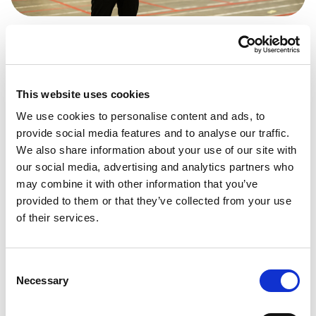
UDEA
Udea zocht naar een uitzendpartner die meer kon
bieden dan alleen het leveren van extra
This website uses cookies
mankracht. Ze hadden behoefte aan een bureau
We use cookies to personalise content and ads, to
dat meedenkt, flexibel is en écht werk maakt van
provide social media features and to analyse our traffic.
binding. Die partner vonden ze in HOBIJ.
We also share information about your use of our site with
our social media, advertising and analytics partners who
may combine it with other information that you’ve
Lees meer
Logistiek
provided to them or that they’ve collected from your use
of their services.
Consent
Necessary
Selection