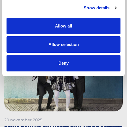
helpt met wonen, werken en leren in Nederland.
Show details
Lees meer
Nieuws
Allow all
Allow selection
Deny
20 november 2025