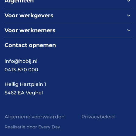
Algemeen
Voor werkgevers
Home
Over ons
Voor werknemers
Nieuws
Werken bij HOBIJ
Blog
Contact
Contact opnemen
Vacaturepagina
Academy
FAQ
Branches
info@hobij.nl
Werken en wonen
Cases
0413-870 000
Kennis en inspiratie
Werkwijze
Heilig Hartplein 1
5462 EA Veghel
Algemene voorwaarden
Privacybeleid
Realisatie door Every Day