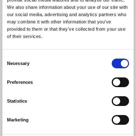
NIEUWSBERICHTEN
We also share information about your use of our site with
our social media, advertising and analytics partners who
may combine it with other information that you’ve
provided to them or that they’ve collected from your use
of their services.
Consent
Necessary
Selection
Preferences
30 december 2025
Statistics
WELKOMNL, THUISKOMEN VOOR
NIEUWKOMERS
Marketing
Wij zijn trots op onze nieuwste samenwerking. Een
nationaal digitaal platform dat iedere nieuwkomer