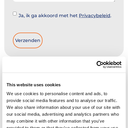
Instemming
Ja, ik ga akkoord met het
Privacybeleid
.
ONZE
INFORMATIE
This website uses cookies
0413-870 000
We use cookies to personalise content and ads, to
provide social media features and to analyse our traffic.
info@hobij.nl
We also share information about your use of our site with
our social media, advertising and analytics partners who
Heilig Hartplein 1
may combine it with other information that you’ve
5462 EA Veghel
provided to them or that they’ve collected from your use