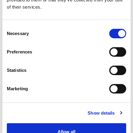
of their services.
Parkeren? Dat kan gratis, gewoon voor de
deur.
Consent
Necessary
Selection
ONS
KANTOOR
Preferences
Ons hoofdkantoor bevindt zich in hartje
Veghel. De deuren staan maandag tot en
Statistics
met vrijdag van 08.00 tot 17.30 voor je open.
Marketing
Heilig Hartplein 1
5462 EA, Veghel
The Netherlands
Show details
KVK: 17093022
BTW: NL
805554269B01
Allow all