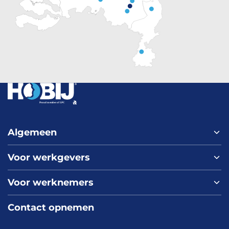
Algemeen
Voor werkgevers
Home
Over ons
Voor werknemers
Nieuws
Werken bij HOBIJ
Blog
Contact
Contact opnemen
Vacaturepagina
Academy
FAQ
Branches