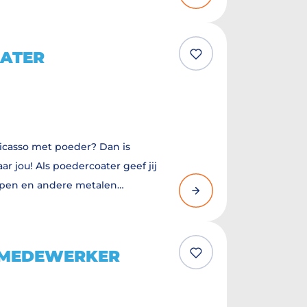
lag als Logistiek Medewerker bij
iteer direct!
ATER
Picasso met poeder? Dan is
ar jou! Als poedercoater geef jij
appen en andere metalen
cte kleur en afwerking. Je werkt
tail en zorgt dat ieder product er
NMEDEWERKER