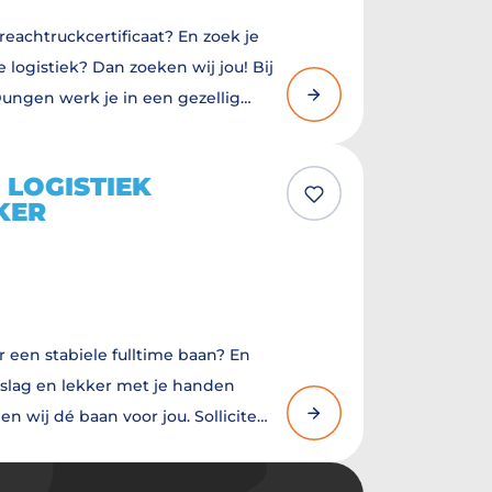
 reachtruckcertificaat? En zoek je
e logistiek? Dan zoeken wij jou! Bij
ungen werk je in een gezellig
voor dat alles in het magazijn goed
 goed salaris, leuke extra’s én
LOGISTIEK
 lekkere koffie.
KER
r een stabiele fulltime baan? En
e slag en lekker met je handen
 wij dé baan voor jou. Solliciteer
tiek medewerker bij BMN