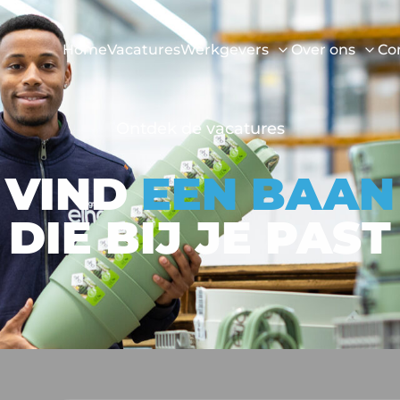
Home
Vacatures
Werkgevers
Over ons
Co
Ontdek de vacatures
VIND
EEN BAAN
DIE BIJ JE PAST