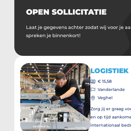
OPEN SOLLICITATIE
Laat je gegevens achter zodat wij voor je a
spreken je binnenkort!
LOGISTIE
€ 15,58
Vanderlande
Veghel
Zorg jij er graag v
en op tijd aankome
internationaal bedr