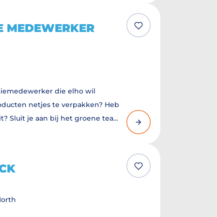
n groei mee!
E MEDEWERKER
tiemedewerker die elho wil
ducten netjes te verpakken? Heb
it? Sluit je aan bij het groene team
mee!
CK
North