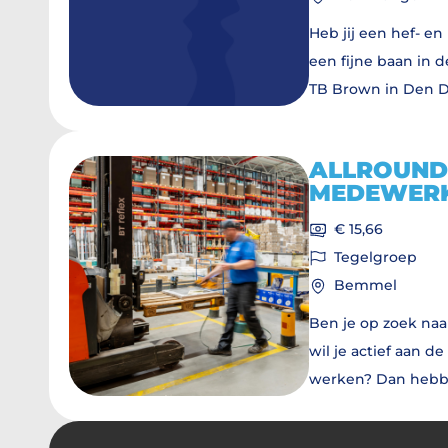
Heb jij een hef- en
een fijne baan in d
TB Brown in Den D
team en zorg je er
loopt. Je krijgt een
ALLROUND 
natuurlijk elke dag
MEDEWER
€ 15,66
Tegelgroep
Bemmel
Ben je op zoek naa
wil je actief aan d
werken? Dan hebben
als allround logis
Tegelgroep!