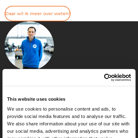
Daar wil ik meer over weten!
VANAF HET BEGIN
WERDEN WE GOED
This website uses cookies
BEGELEID. VRAGEN
We use cookies to personalise content and ads, to
WERDEN SNEL
provide social media features and to analyse our traffic.
BEANTWOORD EN ALLES
We also share information about your use of our site with
our social media, advertising and analytics partners who
WERD DUIDELIJK