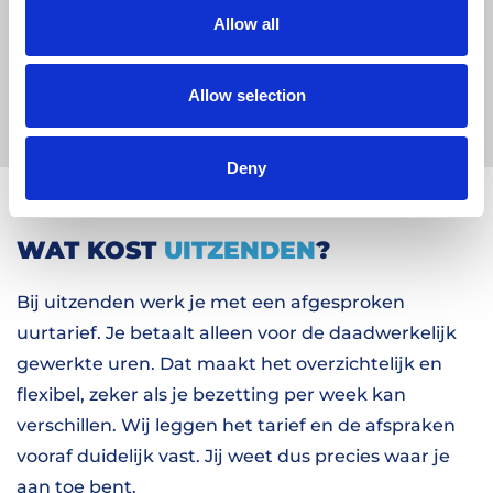
Allow all
Jij vertelt ons wat je nodig hebt en wanneer.
Denk aan aantallen, functie eisen en wat nog
meer belangrijk is voor een goede match. Hoe
Allow selection
scherper jouw vraag, hoe sneller wij die match
kunnen maken.
Deny
WAT KOST
UITZENDEN
?
Bij uitzenden werk je met een afgesproken
uurtarief. Je betaalt alleen voor de daadwerkelijk
gewerkte uren. Dat maakt het overzichtelijk en
flexibel, zeker als je bezetting per week kan
verschillen. Wij leggen het tarief en de afspraken
vooraf duidelijk vast. Jij weet dus precies waar je
aan toe bent.