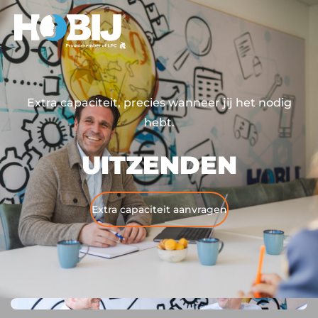
Extra capaciteit, precies wanneer jij het nodig
hebt.
UITZENDEN
Extra capaciteit aanvragen