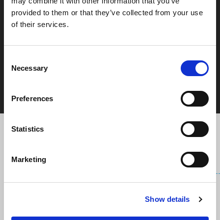
may combine it with other information that you’ve
UITGELEGD.
provided to them or that they’ve collected from your use
of their services.
Daardoor konden we snel opstarten en
doorpakken.
Consent
Necessary
Selection
GoCarFactory - Nick Hendriks, mede-eigenaar
Preferences
Alle cases
ZO
GAAN WE TE WERK
Statistics
Marketing
Show details
BEHOEFTE OPHALEN.