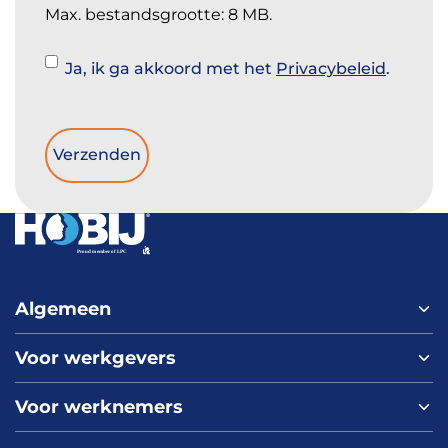
Max. bestandsgrootte: 8 MB.
Instemming
Ja, ik ga akkoord met het
Privacybeleid
.
Algemeen
Voor werkgevers
Home
Over ons
Voor werknemers
Nieuws
Werken bij HOBIJ
Blog
Contact