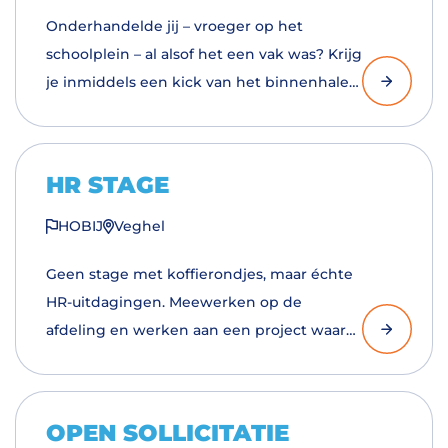
Onderhandelde jij – vroeger op het
schoolplein – al alsof het een vak was? Krijg
je inmiddels een kick van het binnenhalen
van nieuwe klanten en heb je een neus
voor commercie? Solliciteer als
Accountmanager New Business bij HOBIJ.
HR STAGE
HOBIJ
Veghel
Geen stage met koffierondjes, maar échte
HR-uitdagingen. Meewerken op de
afdeling en werken aan een project waar
jouw interesses liggen!
OPEN SOLLICITATIE