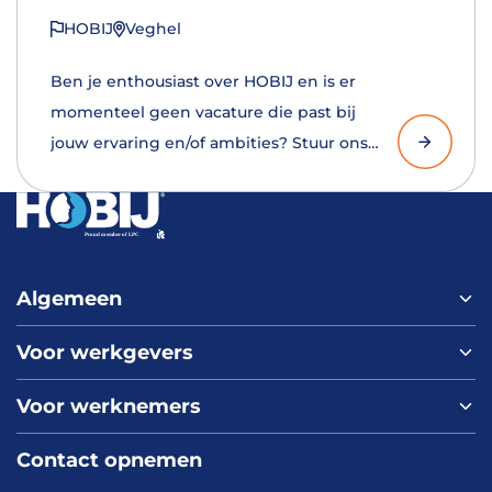
HOBIJ
Veghel
Ben je enthousiast over HOBIJ en is er
momenteel geen vacature die past bij
jouw ervaring en/of ambities? Stuur ons
dan een open sollicitatie!
Algemeen
Voor werkgevers
Home
Over ons
Voor werknemers
Nieuws
Werken bij HOBIJ
Blog
Contact
Contact opnemen
Vacaturepagina
Academy