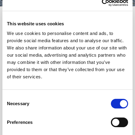
OPEN. TRANSPARANT. EN
GEWOON
GEZELLIG
.
This website uses cookies
Ivoren torens en formeel gedoe? Daar houden we
We use cookies to personalise content and ads, to
niet van. In plaats daarvan zijn we open, eerlijk en
provide social media features and to analyse our traffic.
transparant. Een praatje bij het koffiezetapparaat
We also share information about your use of our site with
our social media, advertising and analytics partners who
en een flauwe mop? Ja, graag. Een uitgebreide
may combine it with other information that you’ve
borrel of een ander uitje? Ook daar draaien we
provided to them or that they’ve collected from your use
onze hand niet voor om. Brabantse gezelligheid
of their services.
met een internationaal randje, noemen we dat.
Consent
Daarnaast weten we natuurlijk ook hoe het is om
Necessary
Selection
de handen uit de mouwen te steken. We werken
hard om onze ambities – én die van onze
Preferences
uitzendkrachten – waar te maken. Inclusief strakke
processen en een werkwijze waar je U tegen zegt.