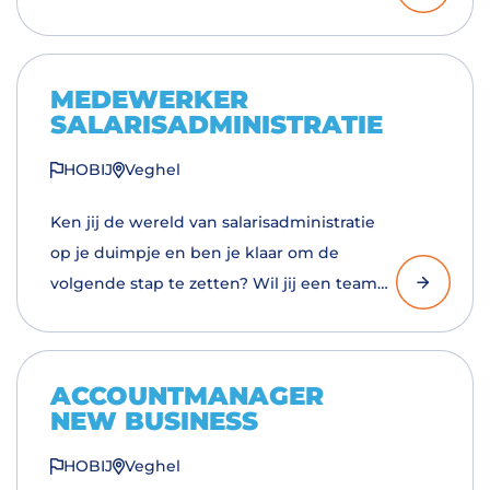
belangrijker – hoe je écht luistert. Bij HOBIJ
zetten we jouw talent in om ons netwerk
in Nederland te versterken.
MEDEWERKER
SALARISADMINISTRATIE
HOBIJ
Veghel
Ken jij de wereld van salarisadministratie
op je duimpje en ben je klaar om de
volgende stap te zetten? Wil jij een team
inspireren, processen naar een hoger
niveau tillen en echt impact maken? Lees
dan snel verder!
ACCOUNTMANAGER
NEW BUSINESS
HOBIJ
Veghel