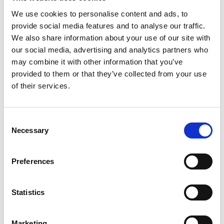
procesinrichting tot overlegstructuren – alles is
We use cookies to personalise content and ads, to
zorgvuldig afgestemd.
provide social media features and to analyse our traffic.
We also share information about your use of our site with
En op 7 april was het zover: het contract ging live
our social media, advertising and analytics partners who
en de eerste medewerkers zijn inmiddels gestart.
may combine it with other information that you’ve
provided to them or that they’ve collected from your use
DE BASIS STAAT. EN NU?
of their services.
Met een stevig fundament gaan we vol energie de
volgende fase in. We kijken uit naar een periode
Consent
waarin we samen met CleanLease en onze LPC-
Necessary
Selection
labels verder bouwen aan stabiliteit, efficiëntie en
werk
waar mensen blijven hangen
.
Preferences
Dank aan CleanLease voor het vertrouwen, en aan
Statistics
onze collega’s voor hun inzet. Wij zijn er klaar voor!
Marketing