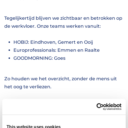
Tegelijkertijd blijven we zichtbaar en betrokken op
de werkvloer. Onze teams werken vanuit:
HOBIJ: Eindhoven, Gemert en Ooij
Europrofessionals: Emmen en Raalte
GOODMORNING: Goes
Zo houden we het overzicht, zonder de mens uit
het oog te verliezen.
LIVE NA EEN INTENSIEVE VOORBEREIDING
De afgelopen maanden hebben we met alle
partijen hard gewerkt aan de voorbereiding. Van
This website uses cookies