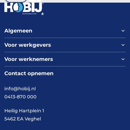
Algemeen
Voor werkgevers
Home
Over ons
Voor werknemers
Nieuws
Werken bij HOBIJ
Blog
Contact
Contact opnemen
Vacaturepagina
Academy
FAQ
Branches
info@hobij.nl
Werken en wonen
Cases
0413-870 000
Kennis en inspiratie
Werkwijze
Heilig Hartplein 1
5462 EA Veghel