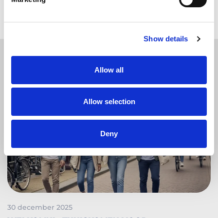
Show details
GERELATEERDE
NIEUWSBERICHTEN
Allow all
Allow selection
Deny
30 december 2025