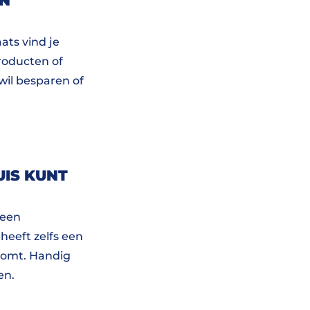
EN
ats vind je
roducten of
wil besparen of
UIS KUNT
 een
eeft zelfs een
komt. Handig
en.