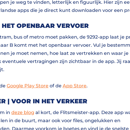
en je weg te vinden, letterlijk en figuurlijk. Hier zijn e
andse apps die je direct kunt downloaden voor een pre
R HET OPENBAAR VERVOER
, tram, bus of metro moet pakken, de 9292-app laat je pr
naar B komt met het openbaar vervoer. Vul je bestemm
lijnen je moet nemen, hoe laat ze vertrekken en waar j
eventuele vertragingen zijn zichtbaar in de app. Jij ra
t.
 de
Google Play Store
of de
App Store
.
ER | VOOR IN HET VERKEER
m in
deze blog
al kort, de Flitsmeister-app. Deze app w
palen in de buurt, maar ook voor files, ongelukken en
n. Daarmee voorkom je boetes en vind je de snelste 