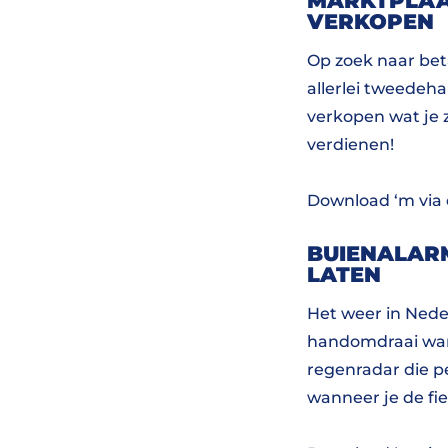
MARKTPLAA
VERKOPEN
Op zoek naar beta
allerlei tweedeha
verkopen wat je z
verdienen!
Download ‘m via
BUIENALARM
LATEN
Het weer in Nede
handomdraai wann
regenradar die p
wanneer je de fi