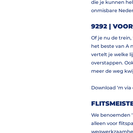
die je kunnen help
onmisbare Nederl
9292 | VOO
Of je nu de trein
het beste van A 
vertelt je welke 
overstappen. Ook 
meer de weg kwij
Download ‘m via
FLITSMEIST
We benoemden ‘
alleen voor flits
wegwerkzaamhede