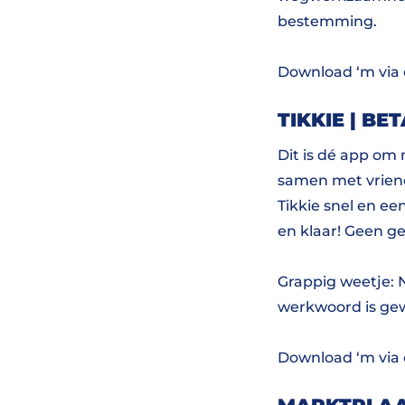
bestemming.
Download ‘m via
TIKKIE | B
Dit is dé app om 
samen met vriend
Tikkie snel en ee
en klaar! Geen g
Grappig weetje: N
werkwoord is ge
Download ‘m via