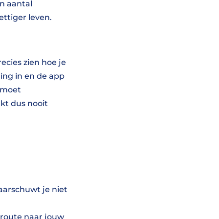
en aantal
ttiger leven.
ecies zien hoe je
ing in en de app
e moet
akt dus nooit
aarschuwt je niet
route naar jouw