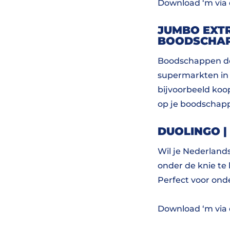
Download ‘m via
JUMBO EXTR
BOODSCHA
Boodschappen doe
supermarkten in 
bijvoorbeeld koo
op je boodschap
DUOLINGO |
Wil je Nederland
onder de knie te 
Perfect voor onde
Download ‘m via