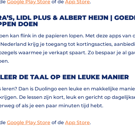
 de
Google Play Store
of de
App Store
.
A’S, LIDL PLUS & ALBERT HEIJN | GOE
PPEN DOEN
n kan flink in de papieren lopen. Met deze apps van d
Nederland krijg je toegang tot kortingsacties, aanbie
pzegels waarmee je verkapt spaart. Zo bespaar je al g
pen.
 LEER DE TAAL OP EEN LEUKE MANIER
s leren? Dan is Duolingo een leuke en makkelijke manie
krijgen. De lessen zijn kort, leuk en gericht op dagelij
rweg of als je een paar minuten tijd hebt.
 de
Google Play Store
of de
App Store
.