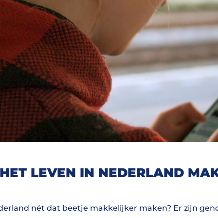
 HET LEVEN IN NEDERLAND MA
derland nét dat beetje makkelijker maken? Er zijn ge