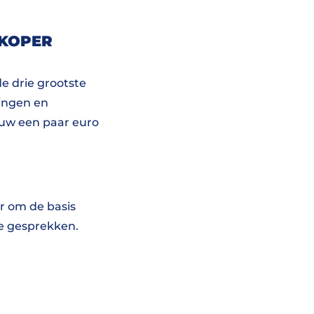
DKOPER
e drie grootste
dingen en
auw een paar euro
r om de basis
kse gesprekken.