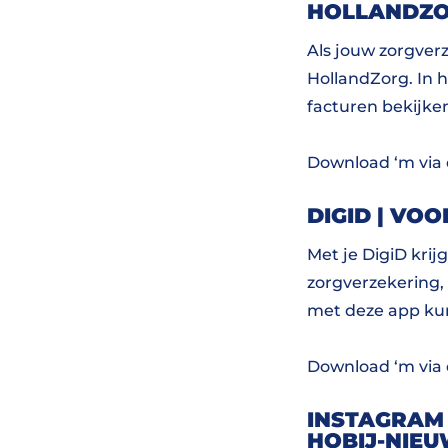
HOLLANDZO
Als jouw zorgverz
HollandZorg. In 
facturen bekijke
Download ‘m via
DIGID | VOO
Met je DigiD krij
zorgverzekering,
met deze app kun 
Download ‘m via
INSTAGRAM 
HOBIJ-NIE