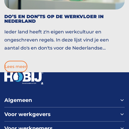
DO’S EN DON’TS OP DE WERKVLOER IN
NEDERLAND
Ieder land heeft z'n eigen werkcultuur en
ongeschreven regels. In deze lijst vind je een
aantal do's en don'ts voor de Nederlandse
werkvloer.
Lees meer
Algemeen
Voor werkgevers
Home
Over ons
Voor werknemers