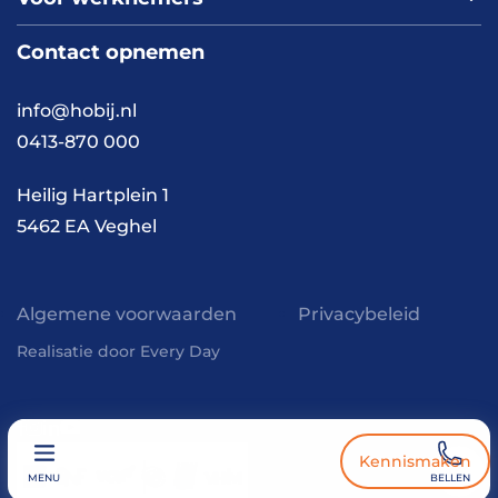
Nieuws
Werken bij HOBIJ
Blog
Contact
Contact opnemen
Vacaturepagina
Academy
FAQ
Branches
info@hobij.nl
Werken en wonen
Cases
0413-870 000
Kennis en inspiratie
Werkwijze
Heilig Hartplein 1
5462 EA Veghel
Algemene voorwaarden
Privacybeleid
Realisatie door Every Day
Kennismaken
MENU
BELLEN