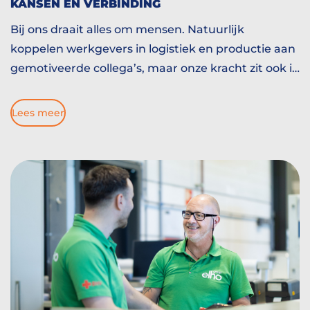
KANSEN EN VERBINDING
Bij ons draait alles om mensen. Natuurlijk
koppelen werkgevers in logistiek en productie aan
gemotiveerde collega’s, maar onze kracht zit ook in
alles daaromheen. Planning, huisvesting, vervoer,
onboarding en doorgroeien. We helpen mensen
Lees meer
bouwen aan een nieuw hoofdstuk. En soms begint
dat hoofdstuk op Eindhoven Airport. Bij collega
Paulo.