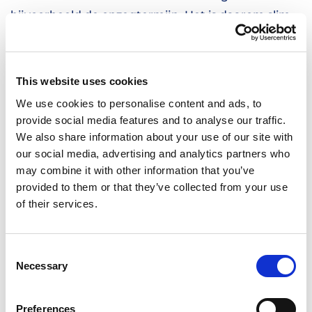
bijvoorbeeld de opzegtermijn. Het is daarom slim
om samen met je vaste HOBIJ-contactpersoon te
bekijken wat dit voor jou betekent.
This website uses cookies
MOET JE ZELF IETS REGELEN?
We use cookies to personalise content and ads, to
Nee, je hoeft zelf niets te doen. Wij regelen de
provide social media features and to analyse our traffic.
overgang naar de nieuwe cao uitzendkrachten
We also share information about your use of our site with
our social media, advertising and analytics partners who
2026. Heb je vragen? Neem contact op met je
may combine it with other information that you’ve
vaste contactpersoon of volg
onze
provided to them or that they’ve collected from your use
Instagrampagina
. We updaten dit blog zodra er
of their services.
meer bekend is.
ABU VIDEO EN UITLEG IN MEERDERE
Consent
TALEN
Necessary
Selection
De ABU (Algemene Bond Uitzendondernemingen)
heeft een video gemaakt waarin de veranderingen
Preferences