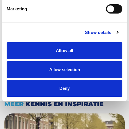
Parkmobile. Boetes voor foutparkeren zijn niet
Marketing
mals, dus let op goed!
Dat waren de belangrijkste verkeersregels in
Show details
Nederland op een rij. Jij bent klaar voor veel veilige
en ontspannen kilometers achter het stuur.
Allow all
Allow selection
Deny
MEER
KENNIS EN INSPIRATIE