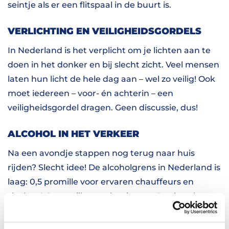
seintje als er een flitspaal in de buurt is.
VERLICHTING EN VEILIGHEIDSGORDELS
In Nederland is het verplicht om je lichten aan te
doen in het donker en bij slecht zicht. Veel mensen
laten hun licht de hele dag aan – wel zo veilig! Ook
moet iedereen – voor- én achterin – een
veiligheidsgordel dragen. Geen discussie, dus!
ALCOHOL IN HET VERKEER
Na een avondje stappen nog terug naar huis
rijden? Slecht idee! De alcoholgrens in Nederland is
laag: 0,5 promille voor ervaren chauffeurs en
slechts 0,2 promille voor beginners. Dat betekent
dat één biertje of wijntje soms al te veel is. Laat
alcohol dus links liggen als je nog moet rijden. Rijd