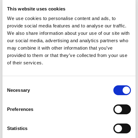
je nuchter? Dan mag jae jezelf “de Bob” noemen!
This website uses cookies
We use cookies to personalise content and ads, to
VOORRANG BIJ HET ZEBRAPAD
provide social media features and to analyse our traffic.
Voetgangers hebben bij een zebrapad altijd
We also share information about your use of our site with
our social media, advertising and analytics partners who
voorrang. Zie je iemand staan wachten? Stop even
may combine it with other information that you’ve
en laat ze oversteken. Het kost maar een paar
provided to them or that they’ve collected from your use
seconden en maakt het verkeer een stuk veiliger.
of their services.
LET OP BORDEN EN STREPEN BIJ
PARKEREN
Consent
Necessary
Selection
Parkeren kan lastig zijn, vooral in steden. Let
daarom goed op borden en gekleurde strepen op
de weg of stoep. Een blauwe zone betekent dat je
Preferences
een parkeerschijf nodig hebt. En vergeet niet dat
je op sommige plekken moet betalen. Dit kan bij
Statistics
een automaat of via een app zoals EasyPark x