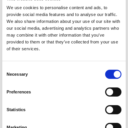
behandeld en gewaardeerd. Dat zie je terug in
We use cookies to personalise content and ads, to
provide social media features and to analyse our traffic.
motivatie, productiviteit en loyaliteit.
We also share information about your use of our site with
our social media, advertising and analytics partners who
“Een goed werkgever zijn, daar draait het om. En
may combine it with other information that you’ve
daarmee maak je echt het verschil,” aldus Simon.
provided to them or that they’ve collected from your use
of their services.
MEER WETEN OVER DE CAO-WIJZIGINGEN
VOOR UITZENDKRACHTEN?
Consent
Wil je meer weten over de nieuwe cao voor
Necessary
Selection
uitzendkrachten 2026, gelijkwaardige beloning en
wat je als inlener moet regelen? Kijk op
Preferences
www.wijzerbelonen.nl
voor uitgebreide informatie,
voorbeelden en antwoorden op veel gestelde
vragen.
Statistics
Heb je vragen of wil je sparren over jouw situatie?
Marketing