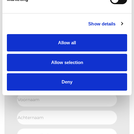
Neem
contact op met je vaste contactpersoon
bij
HOBIJ. We denken graag met je mee, zodat dat jij
klaar bent voor de toekomst.
Show details
Allow all
Allow selection
MELD JE AAN EN ONTVANG ALS
EERSTE DE
NIEUWSTE
BLOGS.
Deny
Voornaam
Achternaam
E-