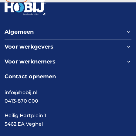
er echt aan de hand is en waar je kunt ingrijpen.
Algemeen
Voor werkgevers
Home
Over ons
Voor werknemers
Nieuws
Werken bij HOBIJ
Blog
Contact
Contact opnemen
Vacaturepagina
Academy
FAQ
Branches
info@hobij.nl
Werken en wonen
Cases
0413-870 000
Kennis en inspiratie
Werkwijze
Heilig Hartplein 1
5462 EA Veghel