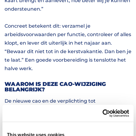
kaart brengt en aanlevert, hoe beter wij je kunnen
ondersteunen.”
Concreet betekent dit: verzamel je
arbeidsvoorwaarden per functie, controleer of alles
klopt, en lever dit uiterlijk in het najaar aan.
“Bewaar dit niet tot in de kerstvakantie. Dan ben je
te laat.” Een goede voorbereiding is tenslotte het
halve werk.
WAAROM IS DEZE CAO-WIJZIGING
BELANGRIJK?
De nieuwe cao en de verplichting tot
gelijkwaardige beloning zijn niet alleen een
wettelijke eis. Het zorgt ook voor een sterkere
positie van flexkrachten en meer vertrouwen in
This website uses cookies
jouw organisatie. Medewerkers voelen zich eerlijk