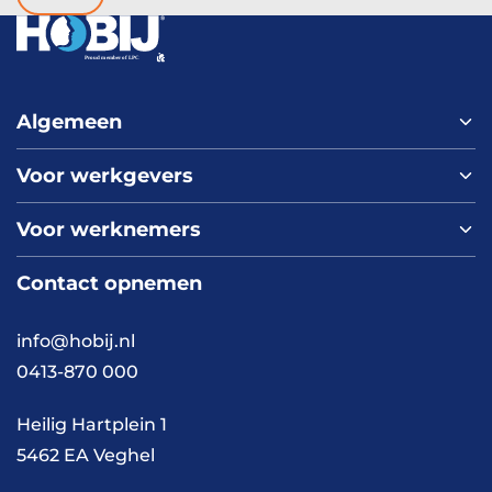
Algemeen
Voor werkgevers
Home
Over ons
Voor werknemers
Nieuws
Werken bij HOBIJ
Blog
Contact
Contact opnemen
Vacaturepagina
Academy
FAQ
Branches
info@hobij.nl
Werken en wonen
Cases
0413-870 000
Kennis en inspiratie
Werkwijze
Heilig Hartplein 1
5462 EA Veghel