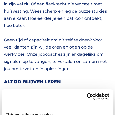
in zijn vel zit. Of een flexkracht die worstelt met
huisvesting. Wees scherp en leg de puzzelstukjes
aan elkaar. Hoe eerder je een patroon ontdekt,
hoe beter.
Geen tijd of capaciteit om dit zelf te doen? Voor
veel klanten zijn wij de oren en ogen op de
werkvloer. Onze jobcoaches zijn er dagelijks om
signalen op te vangen, te vertalen en samen met
jou om te zetten in oplossingen.
ALTIJD BLIJVEN LEREN
In de beginperiode komt alles samen:
verwachtingen, werkelijkheid en gedrag. Geen
wonder dat het verloop dan soms wat hoger ligt.
Door vanaf de start data te verzamelen, kun je met
This website uses cookies