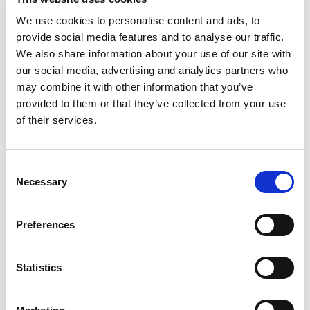
analyses het gesprek aangaan en ontdekken wat
We use cookies to personalise content and ads, to
eraan ten grondslag ligt. Dat kan van alles zijn. Een
provide social media features and to analyse our traffic.
vacaturetekst die niet helemaal duidelijk was,
We also share information about your use of our site with
our social media, advertising and analytics partners who
verwachtingen die niet goed afgestemd waren of
may combine it with other information that you’ve
werk dat zwaarder bleek dan gedacht. Zodra je die
provided to them or that they’ve collected from your use
antwoorden hebt, verbeter je de werving en
of their services.
onboarding, met minder verloop en lagere kosten
als resultaat.
Consent
Necessary
HULP NODIG?
Selection
Bij
Nedlin
brachten we bijvoorbeeld meer
Preferences
structuur in een overgangsfase door inhouse-
aanwezigheid, begeleiding en forecasting te
Statistics
versterken, terwijl we ook de huisvesting
verbeterden. Bij
Sligro
zorgden forecasting,
dashboards en begeleiding op de werkvloer voor