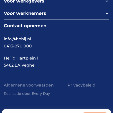
Voor werkgevers
Home
Over ons
Voor werknemers
Nieuws
Werken bij HOBIJ
Blog
Contact
Contact opnemen
Vacaturepagina
Academy
FAQ
Branches
info@hobij.nl
Werken en wonen
Cases
0413-870 000
Kennis en inspiratie
Werkwijze
Heilig Hartplein 1
5462 EA Veghel
Algemene voorwaarden
Privacybeleid
Realisatie door Every Day