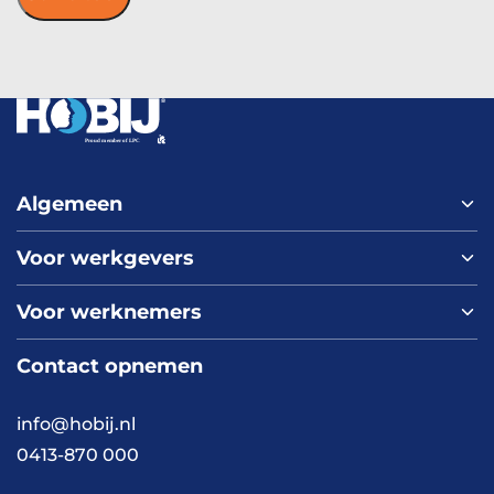
Algemeen
Voor werkgevers
Home
Over ons
Voor werknemers
Nieuws
Werken bij HOBIJ
Blog
Contact
Contact opnemen
Vacaturepagina
Academy
FAQ
Branches
info@hobij.nl
Werken en wonen
Cases
0413-870 000
Kennis en inspiratie
Werkwijze