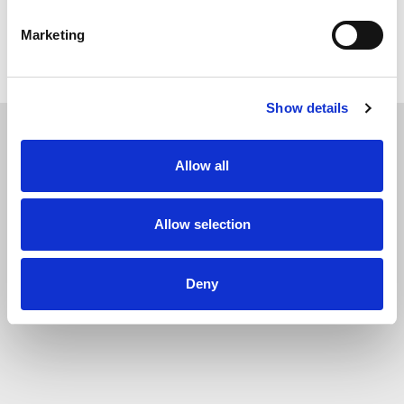
Terug naar overzicht
Marketing
Show details
Allow all
SOLLICITEER
VANDAAG
Allow selection
Deny