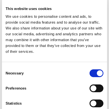
PERSOONLIJK KENNISMAKEN
2
This website uses cookies
VAARDIGHEDEN TOETSEN
3
We use cookies to personalise content and ads, to
DOCUMENTEN ONDERTEKENEN
4
provide social media features and to analyse our traffic.
VERVOER EN HUISVESTING
5
We also share information about your use of our site with
AAN HET WERK
6
our social media, advertising and analytics partners who
may combine it with other information that you’ve
provided to them or that they’ve collected from your use
of their services.
Consent
Necessary
Selection
Preferences
Statistics