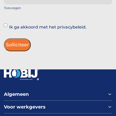
Toevoegen
Instemming
Ik ga akkoord met het privacybeleid.
Algemeen
Voor werkgevers
Home
Over ons