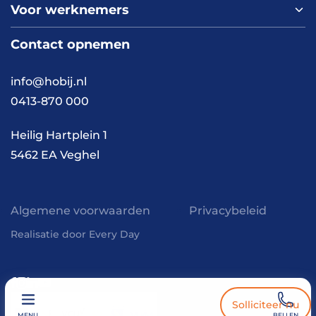
Voor werknemers
Nieuws
Werken bij HOBIJ
Blog
Contact
Contact opnemen
Vacaturepagina
Academy
FAQ
Branches
info@hobij.nl
Werken en wonen
Cases
0413-870 000
Kennis en inspiratie
Werkwijze
Heilig Hartplein 1
5462 EA Veghel
Algemene voorwaarden
Privacybeleid
Realisatie door Every Day
Solliciteer nu
MENU
BELLEN