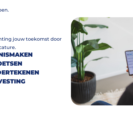
pen.
ichting jouw toekomst door
cature.
NNISMAKEN
OETSEN
ERTEKENEN
VESTING