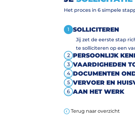
Het proces in 6 simpele stap
SOLLICITEREN
1
Jij zet de eerste stap r
te solliciteren op een va
PERSOONLIJK KE
2
VAARDIGHEDEN T
3
DOCUMENTEN OND
4
VERVOER EN HUIS
5
AAN HET WERK
6
Terug naar overzicht