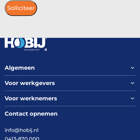
Algemeen
Voor werkgevers
Home
Over ons
Voor werknemers
Nieuws
Werken bij HOBIJ
Blog
Contact
Contact opnemen
Vacaturepagina
Academy
FAQ
Branches
info@hobij.nl
Werken en wonen
Cases
0413-870 000