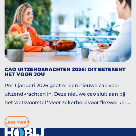
CAO UITZENDKRACHTEN 2026: DIT BETEKENT
HET VOOR JOU
Per 1 januari 2026 gaat er een nieuwe cao voor
uitzendkrachten in. Deze nieuwe cao sluit aan bij
het wetsvoorstel ‘Meer zekerheid voor flexwerkers’.
Wat dat concreet betekent? Betere
arbeidsvoorwaarden, meer pensioenopbouw en
Lees meer
een eerlijkere beloning. We zetten het voor je op