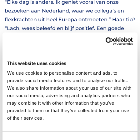
“Elke dag is anders. Ik geniet vooral van onze
bezoeken aan Nederland, waar we collega’s en
flexkrachten uit heel Europa ontmoeten.” Haar tip?
“Lach, wees beleefd en blijf positief. Een goede
houding helpt je verder.”
Ze heeft een groot hart voor dieren, vooral voor
honden.
This website uses cookies
We use cookies to personalise content and ads, to
PATRYCJA ROMANKIEWICZ
provide social media features and to analyse our traffic.
We also share information about your use of our site with
Patrycja houdt van reizen, misdaadromans lezen
our social media, advertising and analytics partners who
en ontspannen met een goede film. Over haar
may combine it with other information that you’ve
werk zegt ze: “De sfeer bij HOBIJ is top. Ik leer elke
provided to them or that they’ve collected from your use
dag iets nieuws.” Ze beantwoordt graag al je
of their services.
vragen. “Stel er zoveel als je wilt. Als je weet wat je
kunt verwachten, voel je je zekerder.”
Consent