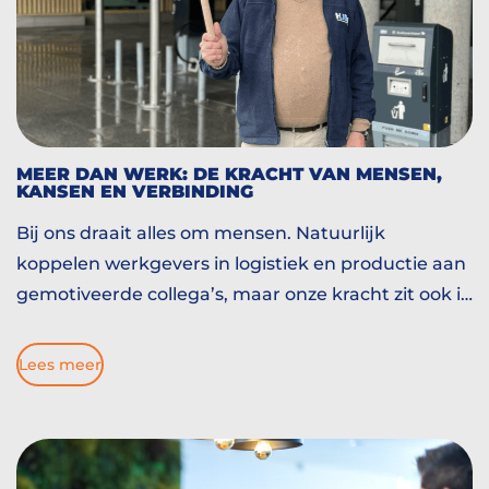
MEER DAN WERK: DE KRACHT VAN MENSEN,
KANSEN EN VERBINDING
Bij ons draait alles om mensen. Natuurlijk
koppelen werkgevers in logistiek en productie aan
gemotiveerde collega’s, maar onze kracht zit ook in
alles daaromheen. Planning, huisvesting, vervoer,
onboarding en doorgroeien. We helpen mensen
Lees meer
bouwen aan een nieuw hoofdstuk. En soms begint
dat hoofdstuk op Eindhoven Airport. Bij collega
Paulo.