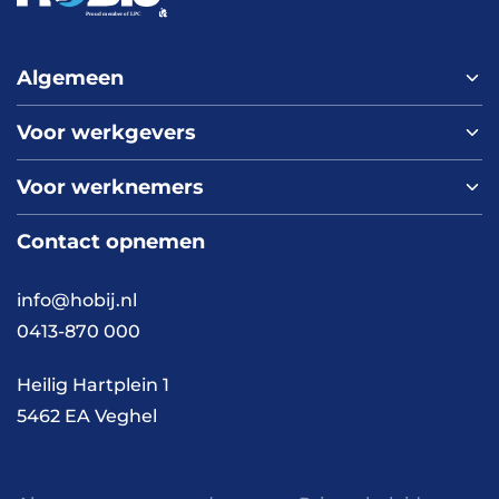
een rij.
Algemeen
Voor werkgevers
Home
Over ons
Voor werknemers
Nieuws
Werken bij HOBIJ
Blog
Contact
Contact opnemen
Vacaturepagina
Academy
FAQ
Branches
info@hobij.nl
Werken en wonen
Cases
0413-870 000
Kennis en inspiratie
Werkwijze
Heilig Hartplein 1
5462 EA Veghel