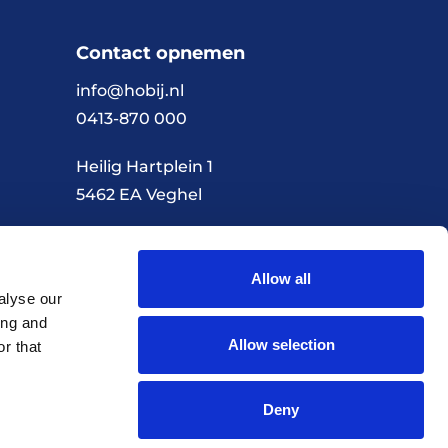
Contact opnemen
info@hobij.nl
0413-870 000
Heilig Hartplein 1
5462 EA Veghel
Allow all
Algemene voorwaarden
Privacybeleid
alyse our
ing and
Allow selection
r that
Realisatie door Every Day
Deny