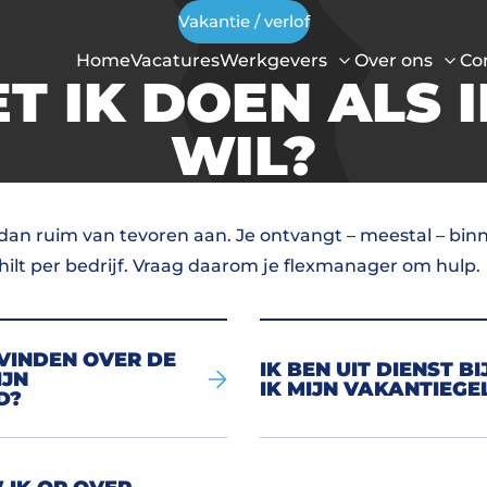
Vakantie / verlof
Home
Vacatures
Werkgevers
Over ons
Co
 IK DOEN ALS 
WIL?
 dan ruim van tevoren aan. Je ontvangt – meestal – bi
chilt per bedrijf. Vraag daarom je flexmanager om hulp.
VINDEN OVER DE
IK BEN UIT DIENST 
IJN
IK MIJN VAKANTIEG
D?