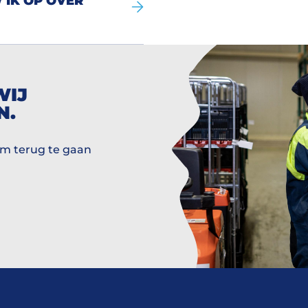
IK OP OVER
WIJ
N.
om terug te gaan