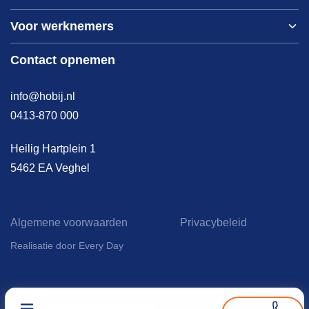
Over ons
Voor werknemers
Nieuws
Werken bij HOBIJ
Blog
Contact
Contact opnemen
Vacaturepagina
Academy
FAQ
Branches
info@hobij.nl
Werken en wonen
Cases
0413-870 000
Kennis en inspiratie
Werkwijze
Heilig Hartplein 1
5462 EA Veghel
Algemene voorwaarden
Privacybeleid
Realisatie door Every Day