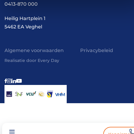
0413-870 000
Kennis en inspiratie
Werkwijze
Heilig Hartplein 1
5462 EA Veghel
Algemene voorwaarden
Privacybeleid
Realisatie door Every Day