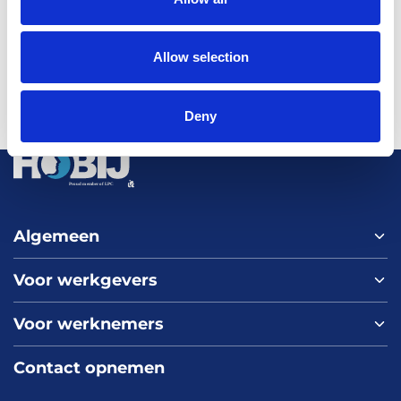
Allow selection
Deny
Algemeen
Voor werkgevers
Home
Over ons
Voor werknemers
Nieuws
Werken bij HOBIJ
Blog
Contact
Contact opnemen
Vacaturepagina
Academy
FAQ