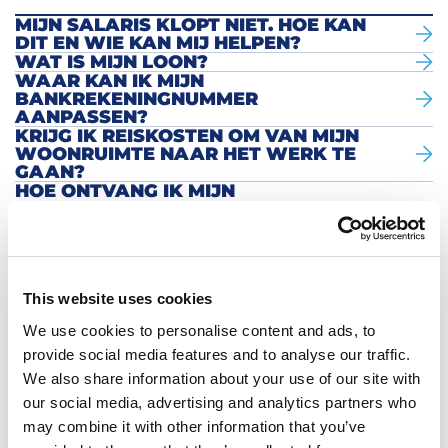
MIJN SALARIS KLOPT NIET. HOE KAN
DIT EN WIE KAN MIJ HELPEN?
WAT IS MIJN LOON?
WAAR KAN IK MIJN
BANKREKENINGNUMMER
AANPASSEN?
KRIJG IK REISKOSTEN OM VAN MIJN
WOONRUIMTE NAAR HET WERK TE
GAAN?
HOE ONTVANG IK MIJN
SALARISSTROOK EN MIJN
JAAROPGAVE?
IK BEN UIT DIENST BIJ HOBIJ,
WANNEER ONTVANG IK MIJN
RESERVERINGEN, VAKANTIEGELD EN -
DAGEN?
This website uses cookies
IK BEN ZIEK GEWEEST, HOE KRIJG IK
We use cookies to personalise content and ads, to
DAN BETAALD?
IK HEB MIJN FIETS INGELEVERD,
provide social media features and to analyse our traffic.
WANNEER EN HOE KRIJG IK DE BORG
We also share information about your use of our site with
TERUG?
our social media, advertising and analytics partners who
IK HEB EEN BOETE OF BEKEURING
may combine it with other information that you’ve
GEKREGEN, HOE MOET IK DIE
BETALEN?