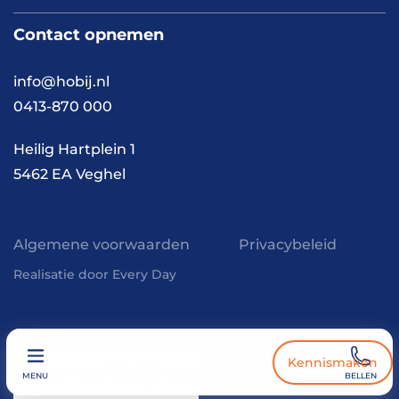
Werken bij HOBIJ
Blog
Contact
Contact opnemen
Vacaturepagina
Academy
FAQ
Branches
info@hobij.nl
Werken en wonen
Cases
0413-870 000
Kennis en inspiratie
Werkwijze
Heilig Hartplein 1
5462 EA Veghel
Algemene voorwaarden
Privacybeleid
Realisatie door Every Day
Kennismaken
MENU
BELLEN