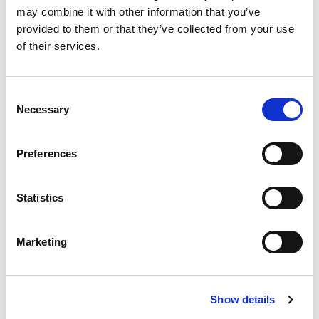
WANNEER EN HOE KRIJG IK DE BORG
may combine it with other information that you’ve
TERUG?
IK HEB EEN BOETE OF BEKEURING
provided to them or that they’ve collected from your use
GEKREGEN, HOE MOET IK DIE
of their services.
BETALEN?
WAT IS HET VERSCHIL TUSSEN BRUTO
EN NETTO OP MIJN LOONSTROOK?
WAT WORDT ER INGEHOUDEN?
Consent
WANNEER KRIJG IK MIJN SALARIS?
Necessary
Selection
JIJ VRAAGT. WIJ
Preferences
ANTWOORDEN.
Statistics
Meer vragen? Klik hier om terug te gaan
naar het overzicht.
Marketing
Show details