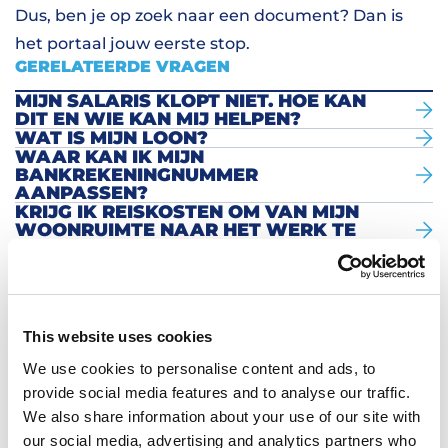
Dus, ben je op zoek naar een document? Dan is
het portaal jouw eerste stop.
GERELATEERDE VRAGEN
MIJN SALARIS KLOPT NIET. HOE KAN
DIT EN WIE KAN MIJ HELPEN?
WAT IS MIJN LOON?
WAAR KAN IK MIJN
BANKREKENINGNUMMER
AANPASSEN?
KRIJG IK REISKOSTEN OM VAN MIJN
WOONRUIMTE NAAR HET WERK TE
GAAN?
IK HEB VAKANTIEDAGEN OPGENOMEN,
HOE EN WANNEER BETALEN JULLIE
DIE UIT?
IK BEN UIT DIENST BIJ HOBIJ,
This website uses cookies
WANNEER ONTVANG IK MIJN
RESERVERINGEN, VAKANTIEGELD EN -
We use cookies to personalise content and ads, to
DAGEN?
provide social media features and to analyse our traffic.
IK BEN ZIEK GEWEEST, HOE KRIJG IK
DAN BETAALD?
We also share information about your use of our site with
IK HEB MIJN FIETS INGELEVERD,
our social media, advertising and analytics partners who