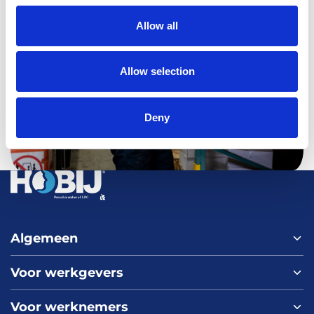
Allow all
Allow selection
Deny
Algemeen
Voor werkgevers
Home
Over ons
Voor werknemers
Nieuws