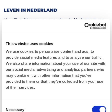
LEVEN IN NEDERLAND
Voor Dandi is wonen en werken in Nederland een
positieve ervaring. “Ik woon hier graag, omdat er
zoveel kansen zijn,” zegt hij. “Het is een veilig land
en een geweldige plek om te werken, te studeren
This website uses cookies
en jezelf te ontwikkelen.”
We use cookies to personalise content and ads, to
provide social media features and to analyse our traffic.
BEGIN JOUW EIGEN AVONTUUR
We also share information about your use of our site with
our social media, advertising and analytics partners who
Met een beetje steun en veel motivatie heeft
may combine it with other information that you’ve
Dandi een nieuw leven vol mogelijkheden
provided to them or that they’ve collected from your use
opgebouwd. Ben jij klaar om te ontdekken wat er
of their services.
voor jou mogelijk is? Bekijk onze
vacatures
en vind
vandaag nog jouw volgende kans!
Consent
Necessary
Selection