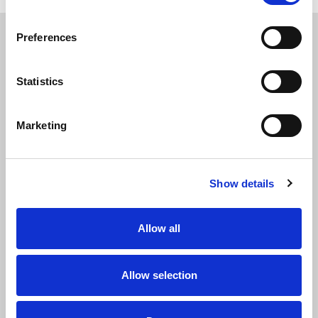
MEER VERHALEN
Preferences
Statistics
Marketing
Show details
Allow all
ALFONSO EN DAVID’S VERHAAL
David en Alfonso vonden bij Elho meer dan alleen
Allow selection
een baan. Ze ontdekten afwisseling, steun en
vriendschappen die blijven. Hun boodschap: werk