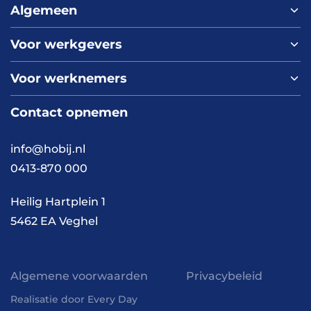
Algemeen
Voor werkgevers
Home
Over ons
Voor werknemers
Nieuws
Werken bij HOBIJ
Blog
Contact
Contact opnemen
Vacaturepagina
Academy
FAQ
Branches
info@hobij.nl
Werken en wonen
Cases
0413-870 000
Kennis en inspiratie
Werkwijze
Heilig Hartplein 1
5462 EA Veghel
Algemene voorwaarden
Privacybeleid
Realisatie door Every Day