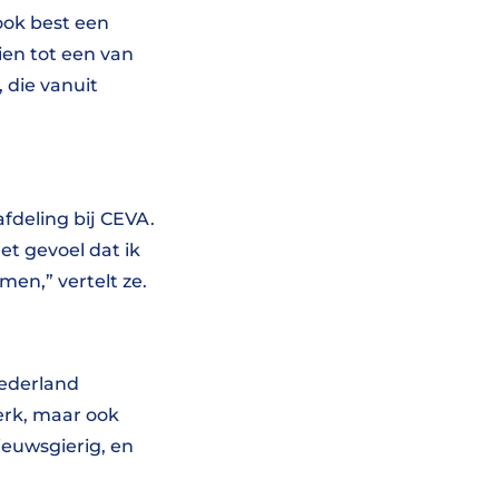
ook best een
ien tot een van
 die vanuit
afdeling bij CEVA.
et gevoel dat ik
en,” vertelt ze.
Nederland
erk, maar ook
euwsgierig, en