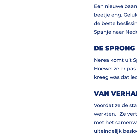
Een nieuwe baan 
beetje eng. Gelu
de beste besliss
Spanje naar Nede
DE SPRONG
Nerea komt uit S
Hoewel ze er pas 
kreeg was dat ie
VAN VERHA
Voordat ze de st
werkten. “Ze ver
met het samenwon
uiteindelijk beslo