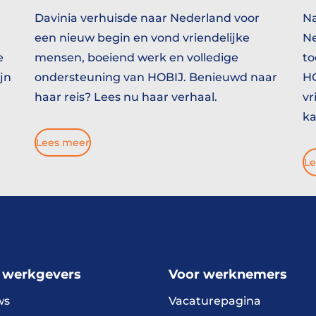
Davinia verhuisde naar Nederland voor
Na
een nieuw begin en vond vriendelijke
Ne
e
mensen, boeiend werk en volledige
to
jn
ondersteuning van HOBIJ. Benieuwd naar
HO
haar reis? Lees nu haar verhaal.
vr
ka
Lees meer
Le
 werkgevers
Voor werknemers
ws
Vacaturepagina