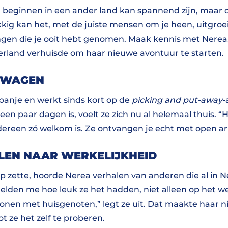
beginnen in een ander land kan spannend zijn, maar 
kkig kan het, met de juiste mensen om je heen, uitgroe
ingen die je ooit hebt genomen. Maak kennis met Nerea,
rland verhuisde om haar nieuwe avontuur te starten.
 WAGEN
panje en werkt sinds kort op de
picking and put-away
-
een paar dagen is, voelt ze zich nu al helemaal thuis. “H
dereen zó welkom is. Ze ontvangen je echt met open arm
LEN NAAR WERKELIJKHEID
ap zette, hoorde Nerea verhalen van anderen die al in 
telden me hoe leuk ze het hadden, niet alleen op het w
en met huisgenoten,” legt ze uit. Dat maakte haar ni
ot ze het zelf te proberen.