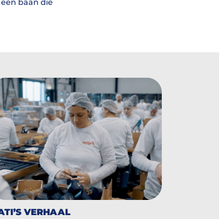
p een baan die
ATI’S VERHAAL