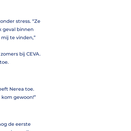
onder stress. “Ze
k geval binnen
mij te vinden,”
 zomers bij CEVA.
toe.
eeft Nerea toe.
na, kom gewoon!”
nog de eerste