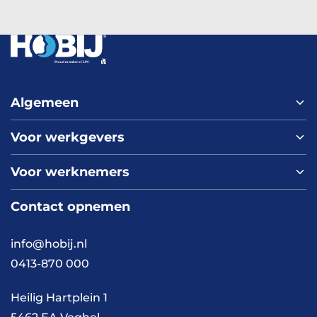
Algemeen
Voor werkgevers
Home
Over ons
Voor werknemers
Nieuws
Werken bij HOBIJ
Blog
Contact
Contact opnemen
Vacaturepagina
Academy
FAQ
Branches
info@hobij.nl
Werken en wonen
Cases
0413-870 000
Kennis en inspiratie
Werkwijze
Heilig Hartplein 1