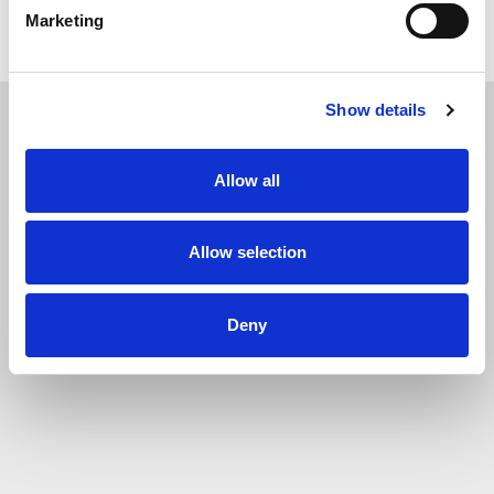
Marketing
Show details
SOLLICITEER
VANDAAG
Allow all
Allow selection
Deny