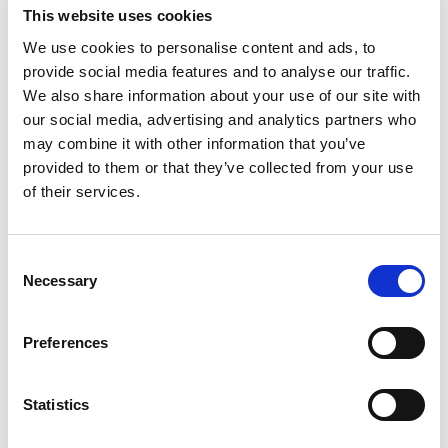
VAARDIGHEDEN TOETSEN
3
This website uses cookies
DOCUMENTEN ONDERTEKENEN
4
We use cookies to personalise content and ads, to
VERVOER EN HUISVESTING
5
provide social media features and to analyse our traffic.
AAN HET WERK
6
We also share information about your use of our site with
our social media, advertising and analytics partners who
may combine it with other information that you’ve
provided to them or that they’ve collected from your use
of their services.
Consent
Necessary
Selection
Preferences
Statistics
Terug naar overzicht