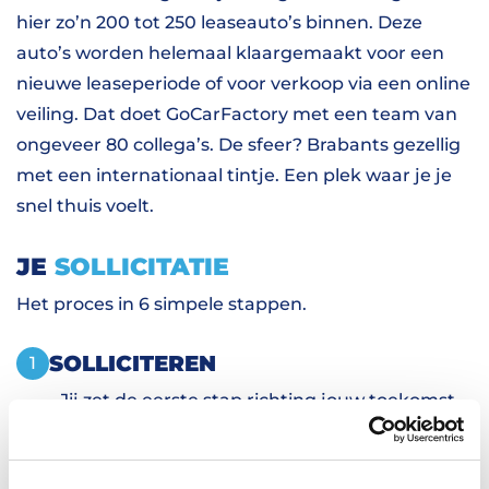
hier zo’n 200 tot 250 leaseauto’s binnen. Deze
auto’s worden helemaal klaargemaakt voor een
nieuwe leaseperiode of voor verkoop via een online
veiling. Dat doet GoCarFactory met een team van
ongeveer 80 collega’s. De sfeer? Brabants gezellig
met een internationaal tintje. Een plek waar je je
snel thuis voelt.
JE
SOLLICITATIE
Het proces in 6 simpele stappen.
SOLLICITEREN
1
Jij zet de eerste stap richting jouw toekomst
door te solliciteren op een vacature.
PERSOONLIJK KENNISMAKEN
2