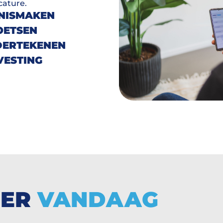
cature.
NNISMAKEN
OETSEN
ERTEKENEN
VESTING
EER
VANDAAG