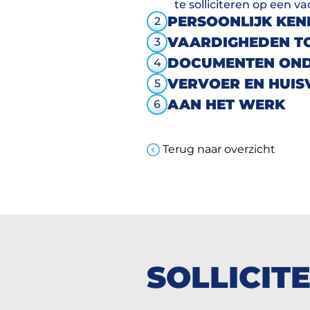
te solliciteren op een va
PERSOONLIJK KE
2
VAARDIGHEDEN T
3
DOCUMENTEN OND
4
VERVOER EN HUIS
5
AAN HET WERK
6
Terug naar overzicht
SOLLICIT