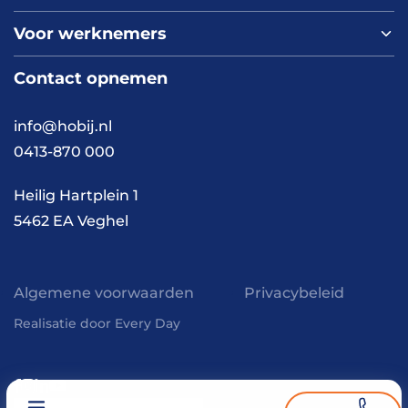
Over ons
Voor werknemers
Nieuws
Werken bij HOBIJ
Blog
Contact
Contact opnemen
Vacaturepagina
Academy
FAQ
Branches
info@hobij.nl
Werken en wonen
Cases
0413-870 000
Kennis en inspiratie
Werkwijze
Heilig Hartplein 1
5462 EA Veghel
Algemene voorwaarden
Privacybeleid
Realisatie door Every Day