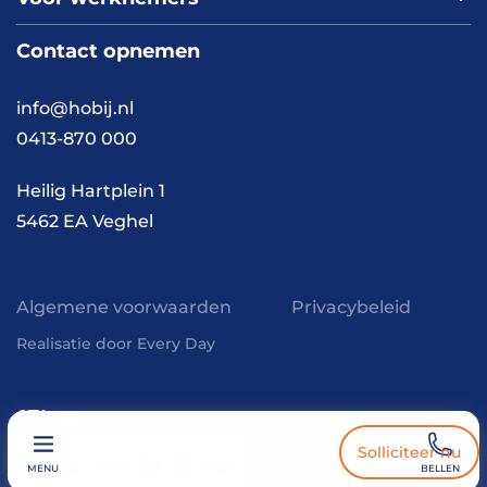
Nieuws
Werken bij HOBIJ
Blog
Contact
Contact opnemen
Vacaturepagina
Academy
FAQ
Branches
info@hobij.nl
Werken en wonen
Cases
0413-870 000
Kennis en inspiratie
Werkwijze
Heilig Hartplein 1
5462 EA Veghel
Algemene voorwaarden
Privacybeleid
Realisatie door Every Day
Solliciteer nu
MENU
BELLEN