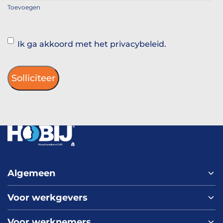
Toevoegen
Instemming
Ik ga akkoord met het privacybeleid.
Algemeen
Voor werkgevers
Home
Over ons
Voor werknemers