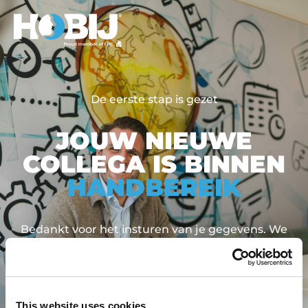
De eerste stap is gezet
JOUW NIEUWE
COLLEGA IS BINNEN
HANDBEREIK
Bedankt voor het insturen van je gegevens. We
nemen zo snel mogelijk contact met je op om je
vacature te bespreken. Houd je telefoon in de
gaten!
This website uses cookies