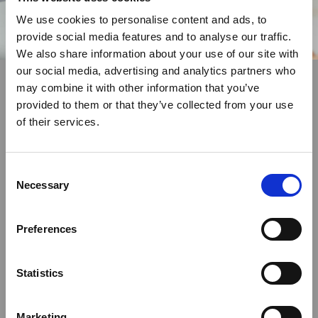
We use cookies to personalise content and ads, to
provide social media features and to analyse our traffic.
We also share information about your use of our site with
our social media, advertising and analytics partners who
may combine it with other information that you’ve
provided to them or that they’ve collected from your use
Terwijl je wacht
of their services.
LEER ONS BETER KENNEN
Het plan om het anders te gaan doen én een flinke
Consent
Necessary
dosis optimisme. Dat vormde op 8 mei 1995 de
Selection
basis voor uitzendbureau HOBIJ. Gemoedelijk,
maar met opgestroopte mouwen. Dat was vanaf
Preferences
die allereerste dag ons credo. Benieuwd wat dat
ons gebracht heeft?
Statistics
Duik de geschiedenis in
Marketing