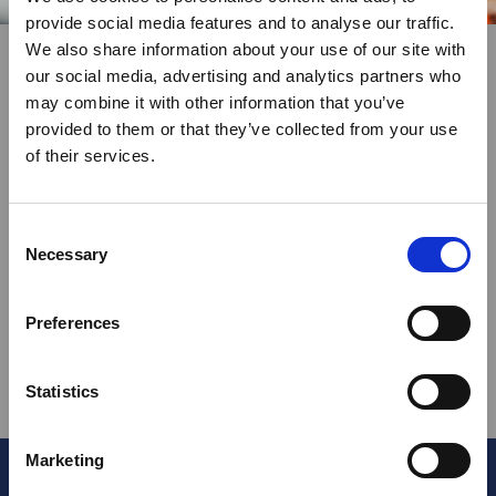
provide social media features and to analyse our traffic.
We also share information about your use of our site with
our social media, advertising and analytics partners who
may combine it with other information that you’ve
Terwijl je wacht
provided to them or that they’ve collected from your use
LEER ONS BETER KENNEN
of their services.
Het plan om het anders te gaan doen én een flinke
dosis optimisme. Dat vormde op 8 mei 1995 de
Consent
basis voor uitzendbureau HOBIJ. Gemoedelijk,
Necessary
Selection
maar met opgestroopte mouwen. Dat was vanaf
die allereerste dag ons credo. Benieuwd wat dat
Preferences
ons gebracht heeft?
Statistics
Duik de geschiedenis in
Marketing