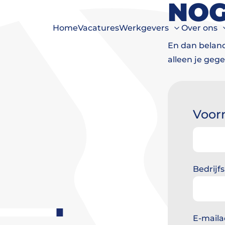
NOG
Home
Vacatures
Werkgevers
Over ons
En dan beland
alleen je gege
Voor
Voorna
Bedrij
E-maila