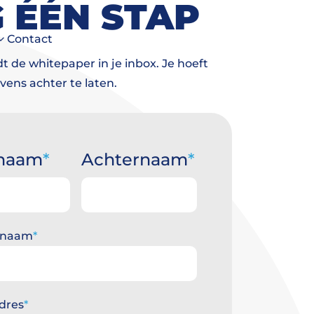
 ÉÉN STAP
Contact
t de whitepaper in je inbox. Je hoeft
vens achter te laten.
naam
Achternaam
am
Achternaam
fsnaam
dres