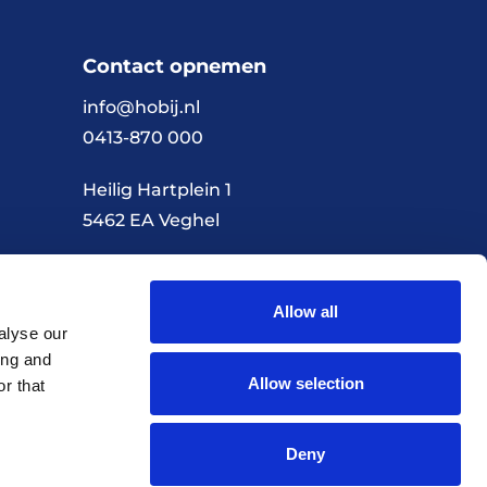
Contact opnemen
info@hobij.nl
0413-870 000
Heilig Hartplein 1
5462 EA Veghel
Allow all
Algemene voorwaarden
Privacybeleid
alyse our
ing and
Allow selection
r that
Realisatie door Every Day
Deny