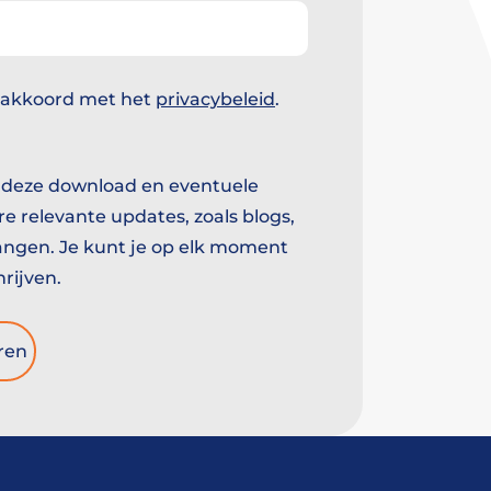
emming
a akkoord met het
privacybeleid
.
emming
l deze download en eventuele
e relevante updates, zoals blogs,
ngen. Je kunt je op elk moment
hrijven.