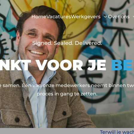
Home
Vacatures
Werkgevers
Over ons
Signed. Sealed. Delivered.
NKT VOOR JE
BE
e samen. Eén van onze medewerkers neemt binnen twe
proces in gang te zetten.
Terwijl je wac