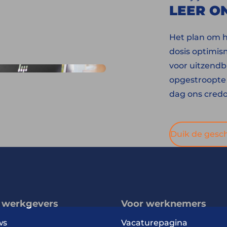
LEER O
Het plan om h
dosis optimis
voor uitzend
opgestroopte 
dag ons credo
Duik de gesch
 werkgevers
Voor werknemers
ws
Vacaturepagina