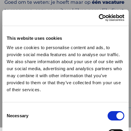
Goed om te weten: je hoeft maar op
één vacature
te reageren, onze recruiters kijken namelijk direct
welke vacatures nog meer bij jouw profiel passen.
Handig!
This website uses cookies
Houd je telefoon de komende dagen goed in de
We use cookies to personalise content and ads, to
gaten. Eén van onze recruiters neemt binnen 48
provide social media features and to analyse our traffic.
uur contact met je op om jouw sollicitatie te
We also share information about your use of our site with
bespreken.
our social media, advertising and analytics partners who
GESOLLICITEERD.
EN NU?
may combine it with other information that you’ve
provided to them or that they’ve collected from your use
of their services.
Consent
Necessary
Selection