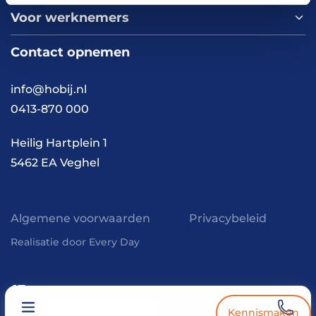
Over ons
Voor werknemers
Nieuws
Werken bij HOBIJ
Blog
Contact
Contact opnemen
Vacaturepagina
Academy
FAQ
Branches
info@hobij.nl
Werken en wonen
Cases
0413-870 000
Kennis en inspiratie
Werkwijze
Heilig Hartplein 1
5462 EA Veghel
Algemene voorwaarden
Privacybeleid
Realisatie door Every Day
Kennismaken