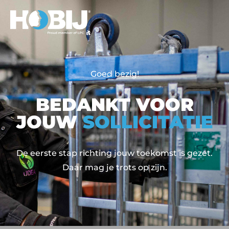
Goed bezig!
BEDANKT VOOR
JOUW
SOLLICITATIE
De eerste stap richting jouw toekomst is gezet.
Daar mag je trots op zijn.