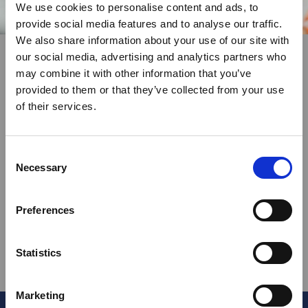
We use cookies to personalise content and ads, to
provide social media features and to analyse our traffic.
We also share information about your use of our site with
our social media, advertising and analytics partners who
may combine it with other information that you’ve
Terwijl je wacht
provided to them or that they’ve collected from your use
LEER ONS BETER KENNEN
of their services.
Het plan om het anders te gaan doen én een flinke
Consent
dosis optimisme. Dat vormde op 8 mei 1995 de
Necessary
Selection
basis voor uitzendbureau HOBIJ. Gemoedelijk,
maar met opgestroopte mouwen. Dat was vanaf
Preferences
die allereerste dag ons credo. Benieuwd wat dat
ons gebracht heeft?
Statistics
Duik de geschiedenis in
Marketing