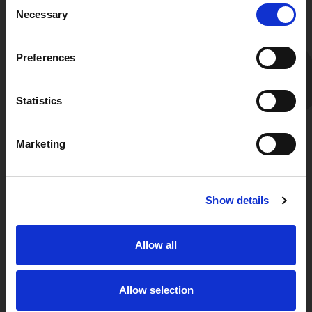
Consent
Necessary
Selection
Preferences
Statistics
Marketing
Show details
AKADEMIA
NEVER STOP
GROWING.
Allow all
Nigdy nie przestawaj się rozwijać. To jest nasze
motto. Dlatego właśnie założyliśmy Akademię
Allow selection
Never Stop Growing. Akademia oferuje różnorodne