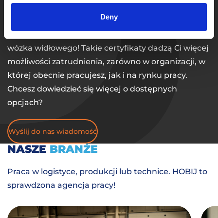
programy szkoleniowo-edukacyjne z zakresu
Deny
logistyki i techniki. Możesz, na przykład przeszkolić
się, aby uzyskać certyfikat spawacza lub operatora
wózka widłowego! Takie certyfikaty dadzą Ci więcej
możliwości zatrudnienia, zarówno w organizacji, w
której obecnie pracujesz, jak i na rynku pracy.
Chcesz dowiedzieć się więcej o dostępnych
opcjach?
Wyślij do nas wiadomość
NASZE
BRANŻE
Praca w logistyce, produkcji lub technice. HOBIJ to
sprawdzona agencja pracy!