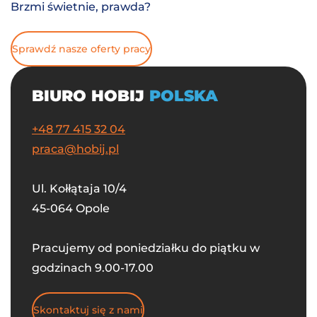
Brzmi świetnie, prawda?
Sprawdź nasze oferty pracy
BIURO HOBIJ
POLSKA
+48 77 415 32 04
praca@hobij.pl
Ul. Kołłątaja 10/4
45-064 Opole
Pracujemy od poniedziałku do piątku w
godzinach 9.00-17.00
Skontaktuj się z nami