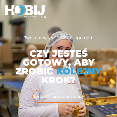
Twoja przyszłość. W zasięgu ręki.
CZY JESTEŚ
GOTOWY, ABY
ZROBIĆ
KOLEJNY
KROK?
Sprawdź nasze oferty pracy