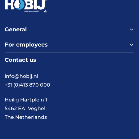
General
For employees
Home
About us
Contact us
Vacancies
Contact
FAQ
info@hobij.nl
Work and living in the
+31 (0)413 870 000
Netherlands
Knowledge and
Heilig Hartplein 1
inspiration
5462 EA, Veghel
The Netherlands